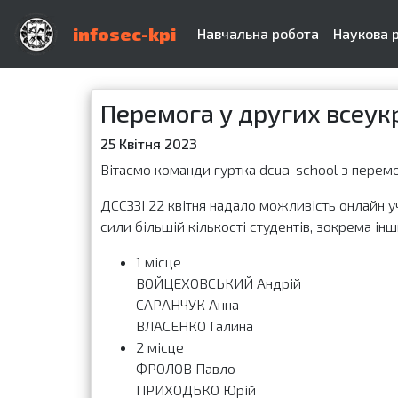
infosec-kpi
Навчальна робота
Наукова 
Перемога у других всеук
25 Квітня 2023
Вітаємо команди гуртка dcua-school з перем
ДССЗЗІ 22 квітня надало можливість онлайн у
сили більшій кількості студентів, зокрема інш
1 місце
ВОЙЦЕХОВСЬКИЙ Андрій
САРАНЧУК Анна
ВЛАСЕНКО Галина
2 місце
ФРОЛОВ Павло
ПРИХОДЬКО Юрій