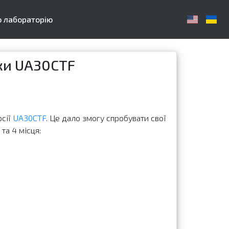
о лабораторію
еки UA30CTF
рсії
UA30CTF
. Це дало змогу спробувати свої
та 4 місця: