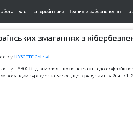
робота
Блог
Співробітники
Технічне забезпечення
Пр
раїнських змаганнях з кібербезп
огою у
UA30CTF Online
!
часті у UA30CTF для молоді, що не потрапила до оффлайн ве
им командам гуртку dcua-school, що в результаті зайняли 1, 2 